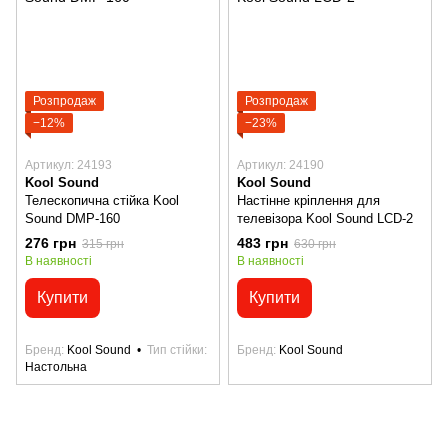
Розпродаж
Розпродаж
−12%
−23%
Артикул: 24193
Артикул: 24190
Kool Sound
Kool Sound
Телескопична стійка Kool
Настінне кріплення для
Sound DMP-160
телевізора Kool Sound LCD-2
276 грн
483 грн
315 грн
630 грн
В наявності
В наявності
Купити
Купити
Бренд
Kool Sound
Тип стійки
Бренд
Kool Sound
Настольна