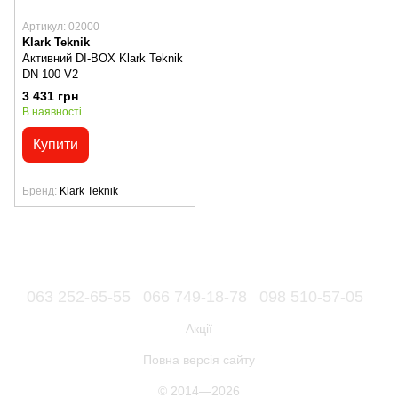
Артикул: 02000
Klark Teknik
Активний DI-BOX Klark Teknik
DN 100 V2
3 431 грн
В наявності
Купити
Бренд
Klark Teknik
063 252-65-55
066 749-18-78
098 510-57-05
Акції
Повна версія сайту
© 2014—2026