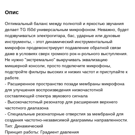
Опис
Оптимальный баланс между полнотой и яркостью звучания
делает TG I50d универсальным микрофоном. Неважно, будет
подзвучиваться электрогитара, бас, ударные или духовые
инструменты, - этот динамический инструментальный
микрофон продемонстрирует подавление обратной связи
даже в условиях сверх громкого рок-н-рольного выступления.
Не нужно "экстремально" выкручивать эквализацию
микшерной консоли, просто подключите микрофоны,
подстройте фильтры высоких и низких частот и приступайте к
работе.
- Расширенное пространство позади мембраны микрофона
для улучшения воспроизведения низкочастотной
составляющей спектра звукового сигнала
- Высокочастотный резонатор для расширения верхнего
частотного диапазона
- Специальные резонаторные отверстия за мембраной для
создания частотно-независимой диаграммы направленности.
Тип: Динамический
Принцип работы: Градиент давления