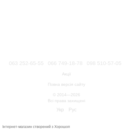
063 252-65-55
066 749-18-78
098 510-57-05
Акції
Повна версія сайту
© 2014—2026
Всі права захищені
Укр
Рус
Інтернет-магазин створений з Хорошоп