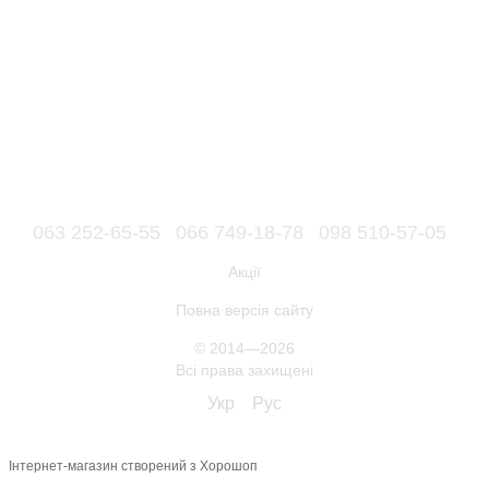
063 252-65-55
066 749-18-78
098 510-57-05
Акції
Повна версія сайту
© 2014—2026
Всі права захищені
Укр
Рус
Інтернет-магазин створений з Хорошоп