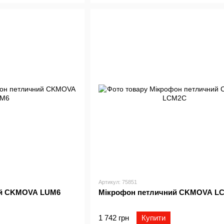
Артикул: 75851
ий CKMOVA LUM6
Мiкрофон петличний CKMOVA L
1 742 грн
Купити