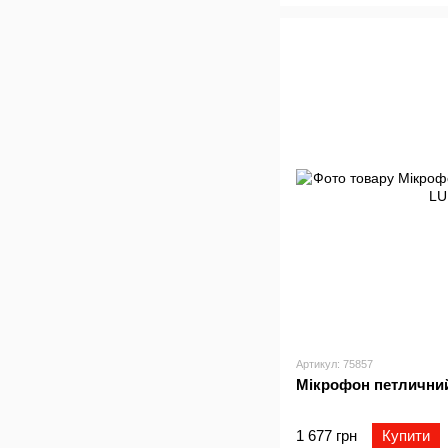
Артикул: 75857
Мiкрофон петличн
1 677 грн
Купити