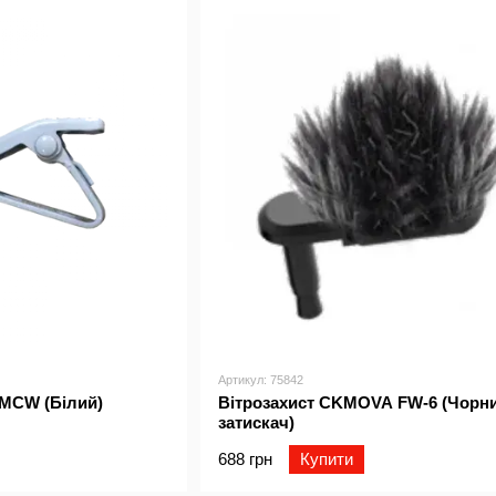
Артикул: 75842
MCW (Білий)
Вітрозахист CKMOVA FW-6 (Чорн
затискач)
688 грн
Купити