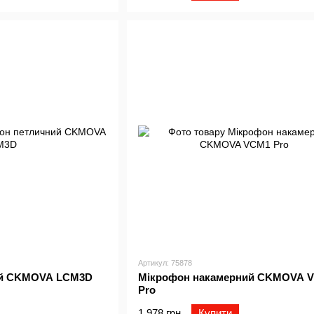
Артикул: 75878
ий CKMOVA LCM3D
Мікрофон накамерний CKMOVA 
Pro
1 978 грн
Купити