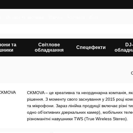
и
Оплата та доставка
Відгуки
Контакти
Акції
фони та
Світлове
DJ-
Спецефекти
шники
обладнання
обладн
CKMOVA – це креативна та неординарна компанія, яка
рішення. З моменту свого заснування у 2015 році ком
та мікрофони. Зараз лінійка продукції включає різні 
одно об’єктивних дзеркальних камер), мобільних теле
різноманітні навушники TWS (True Wireless Stereo).