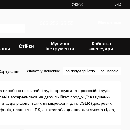
Укр
Рус
Вхід
063 252-65-55
Мій кошик
Музичні
Кабель і
Стійки
ання
інструменти
аксесуари
спочатку дешевше
за популярністю
за назвою
Сортування:
 виробляє незвичайні аудіо продукти та професійні аудіо
панія зосередилася на двох лінійках продукції: навушники
типи аудіо рішень, таких як мікрофони для: DSLR (цифрових
фонів, планшетів, ПК; а також обладнання для живого відео,