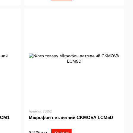
Артикул: 75852
VCM1
Мiкрофон петличний CKMOVA LCM5D
2 279 грн
Купити