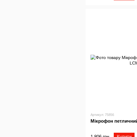
Артикул: 75856
Мiкрофон петличн
1 806 грн
Купити