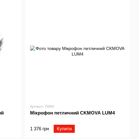
Артикул: 75850
ий
Мiкрофон петличний CKMOVA LUM4
1 376 грн
Купити