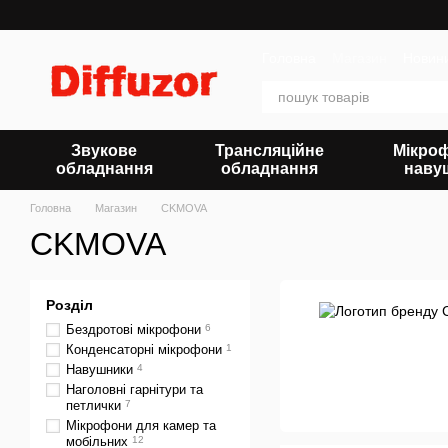
Перейти до основного контенту
Головна
Магазин
Новин
Звукове
Трансляційне
Мікро
обладнання
обладнання
наву
Головна
Магазин
CKMOVA
CKMOVA
Розділ
Бездротові мікрофони
6
Конденсаторні мікрофони
1
Навушники
4
Наголовні гарнітури та
петлички
7
Мікрофони для камер та
мобільних
12