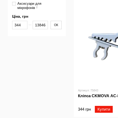
Аксесуари для
мікрофонів
2
Ціна, грн
Від Ціна, грн
До Ціна, грн
ОК
Артикул: 75843
Кліпса CKMOVA AC-
344 грн
Купити