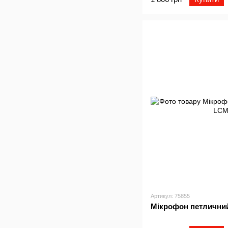
Артикул: 75855
Мiкрофон петличн