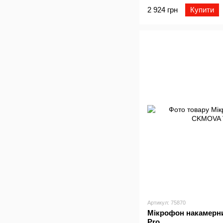
2 924 грн
Купити
Артикул: 75870
Мікрофон накамер
Pro