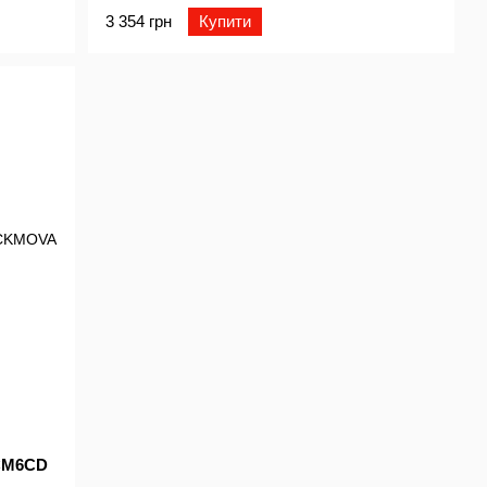
3 354 грн
Купити
CM6CD