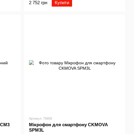
2 752 грн
Купити
Артикул: 75858
VCM3
Мікрофон для смартфону CKMOVA
SPM3L