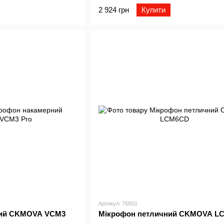
2 924 грн
Купити
Артикул: 75853
ний CKMOVA VCM3
Мiкрофон петличний CKMOVA L