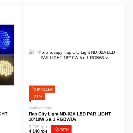
зумілості в роботі з DMX контролерами даної фірми.
бник дбає про якість своєї продукції.
Розпродаж
−21%
Артикул: 16980
IGHT
Пар City Light ND-02A LED PAR LIGHT
18*10W 5 в 1 RGBWUv
5 229 грн
Купити
4 140 грн