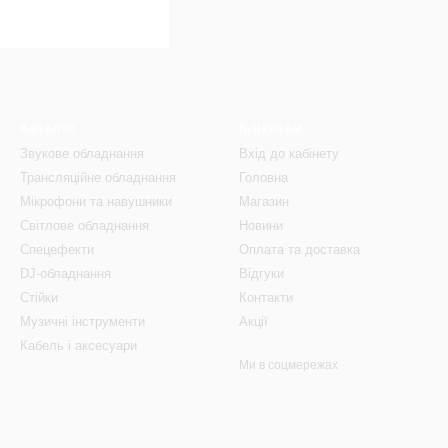
Каталог
Клієнтам
Звукове обладнання
Вхід до кабінету
Трансляційне обладнання
Головна
Мікрофони та навушники
Магазин
Світлове обладнання
Новини
Спецефекти
Оплата та доставка
DJ-обладнання
Відгуки
Стійки
Контакти
Музичні інструменти
Акції
Кабель і аксесуари
Ми в соцмережах