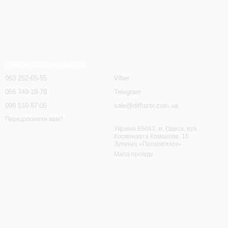
Контактна інформація
063 252-65-55
Viber
066 749-18-78
Telegram
098 510-57-05
sale@diffuzor.com.ua
Передзвонити вам?
Україна 65043, м. Одеса, вул.
Космонавта Комарова, 10
Зупинка «Промзв'язок»
Мапа проїзду