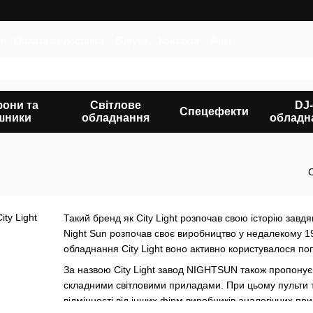
и
Оплата та доставка
Відгуки
Контакти
Акції
фони та
Світлове
DJ-
Спецефекти
шники
обладнання
обладн
Такий бренд як City Light розпочав свою історію завд
Night Sun розпочав своє виробництво у недалекому 199
обладнання City Light воно активно користувалося по
За назвою City Light завод NIGHTSUN також пропонує
складними світловими приладами. При цьому пульти 
відмінності від інших фірм виробників аналогічних при