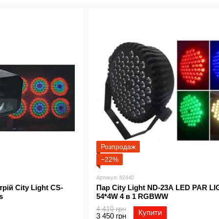
Вас, Ви не залишитеся байдужими до простоти та зро
Незважаючи на низьку, конкурентоспроможну ціну виро
Розпродаж
−22%
Артикул: 82440
ій City Light CS-
Пар City Light ND-23A LED PAR L
s
54*4W 4 в 1 RGBWW
4 410 грн
Купити
3 450 грн