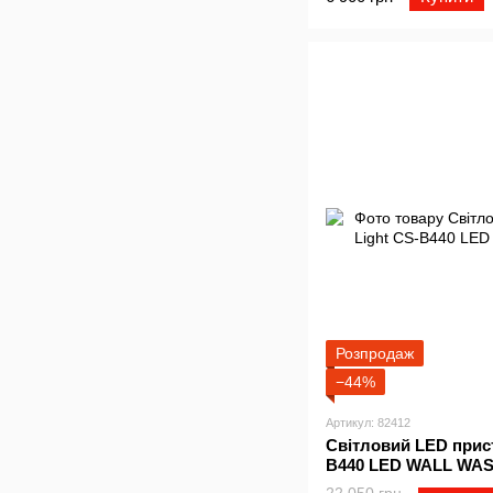
Розпродаж
−44%
Артикул: 82412
Світловий LED пристр
B440 LED WALL WAS
22 050 грн