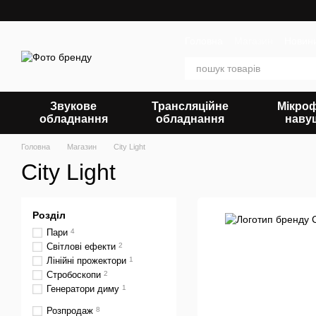
Перейти до основного контенту
Головна
Магазин
Новин
Звукове
Трансляційне
Мікро
обладнання
обладнання
наву
Головна
Магазин
City Light
City Light
Розділ
Пари
4
Світлові ефекти
2
Лінійні прожектори
1
Стробоскопи
2
Генератори диму
1
Розпродаж
8