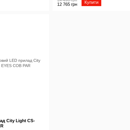
Купити
12 765 грн
д City Light CS-
AR