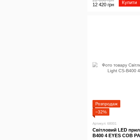
Купити
12 420 грн
Розпродаж
−32%
Артикул: 68001
Світловий LED прила
B400 4 EYES COB P