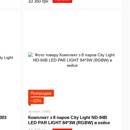
10 350 грн
Розпродаж
−10%
Артикул: 16982
003
Комплект з 8 паров City Light ND-84B
LED PAR LIGHT 84*3W (RGBW) в кейсе
34 335 грн