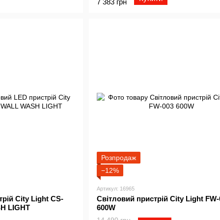
7 383 грн
Розпродаж
−12%
Артикул: 16965
ій City Light CS-
Світловий пристрій City Light FW-
H LIGHT
600W
14 490 грн