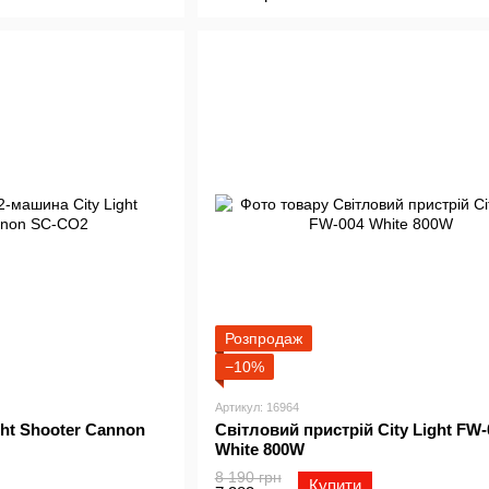
Розпродаж
−10%
Артикул: 16964
ht Shooter Cannon
Світловий пристрій City Light FW-
White 800W
8 190 грн
Купити