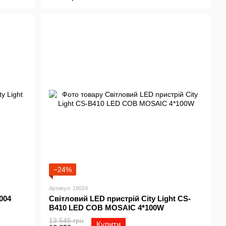
−24%
Артикул: 18024
004
Світловий LED пристрій City Light CS-
B410 LED COB MOSAIC 4*100W
13 545 грн
Купити