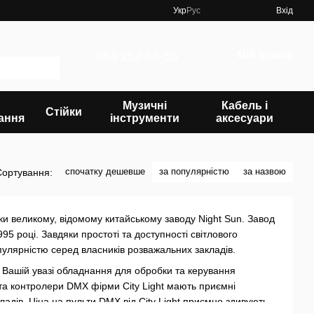
Укр
Рус
Вхід
063 252-65-55
Мій кошик
Музичні
Кабель і
Стійки
ання
інструменти
аксесуари
спочатку дешевше
за популярністю
за назвою
Сортування:
яки великому, відомому китайському заводу Night Sun. Завод
5 році. Завдяки простоті та доступності світлового
пулярністю серед власників розважальних закладів.
 Вашій увазі обладнання для обробки та керування
та контролери DMX фірми City Light мають приємні
ладів. Ціна на пульти DMX від City Light приємно здивують