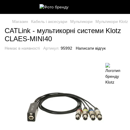
Магазин
Кабель і аксесуари
Мультикори
Мультикори Klotz
CATLink - мультикорні системи Klotz
CLAES-MINI40
Немає в наявності
Артикул:
95992
Написати відгук