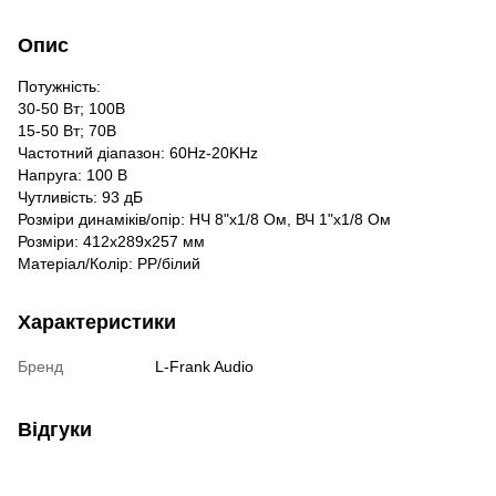
Опис
Потужність:
30-50 Вт; 100В
15-50 Вт; 70В
Частотний діапазон: 60Hz-20KHz
Напруга: 100 В
Чутливість: 93 дБ
Розміри динаміків/опір: НЧ 8"х1/8 Ом, ВЧ 1"x1/8 Ом
Розміри: 412x289x257 мм
Матеріал/Колір: PP/білий
Характеристики
Бренд
L-Frank Audio
Відгуки