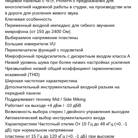
лицевой панелью с ЧПУ, ProMPA II предназначен для
многолетней надежной работы в студии, на производстве или
в дороге для усиления живого звука.
Ключевая особенность
Переменный входной импеданс для гибкого звучания
микрофона (от 150 до 2400 Ом)
Выбираемое напряжение пластины
Большие измерители VU
Переключатели функций с подсветкой
Микрофонный предусилитель с дискретным входом класса А
Низкий уровень шума при более низких настройках усиления
Чрезвычайно низкий общий коэффициент гармонических
искажений (THD)
Широкая частотная характеристика
Дополнительный инструментальный входной разъем на
передней панели
Поддерживает технику Mid / Side Miking
Работает на выходе +4 дБм / -10 дБВ
Возможность выбора стерео / двойного управления выходом
Автоматический выбор инструментального входа
Характеристики Частотный отклик От 15 Гц до 48 кГц (+0, -1
дБ) при нормальном напряжении
пластины от 15 Гц до 120 кГц (+0, -1 дБ) при высоком