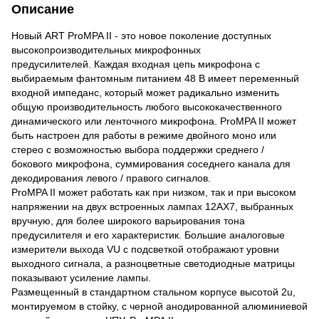
Описание
Новый ART ProMPA II - это новое поколение доступных
высокопроизводительных микрофонных
предусилителей. Каждая входная цепь микрофона с
выбираемым фантомным питанием 48 В имеет переменный
входной импеданс, который может радикально изменить
общую производительность любого высококачественного
динамического или ленточного микрофона. ProMPA II может
быть настроен для работы в режиме двойного моно или
стерео с возможностью выбора поддержки среднего /
бокового микрофона, суммирования соседнего канала для
декодирования левого / правого сигналов.
ProMPA II может работать как при низком, так и при высоком
напряжении на двух встроенных лампах 12AX7, выбранных
вручную, для более широкого варьирования тона
предусилителя и его характеристик. Большие аналоговые
измерители выхода VU с подсветкой отображают уровни
выходного сигнала, а разноцветные светодиодные матрицы
показывают усиление лампы.
Размещенный в стандартном стальном корпусе высотой 2u,
монтируемом в стойку, с черной анодированной алюминиевой