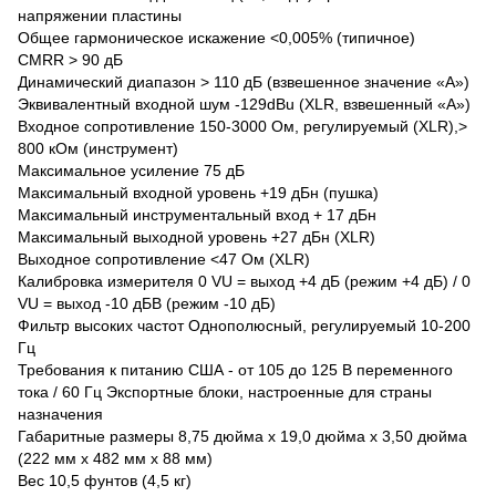
напряжении пластины
Общее гармоническое искажение <0,005% (типичное)
CMRR > 90 дБ
Динамический диапазон > 110 дБ (взвешенное значение «A»)
Эквивалентный входной шум -129dBu (XLR, взвешенный «A»)
Входное сопротивление 150-3000 Ом, регулируемый (XLR),>
800 кОм (инструмент)
Максимальное усиление 75 дБ
Максимальный входной уровень +19 дБн (пушка)
Максимальный инструментальный вход + 17 дБн
Максимальный выходной уровень +27 дБн (XLR)
Выходное сопротивление <47 Ом (XLR)
Калибровка измерителя 0 VU = выход +4 дБ (режим +4 дБ) / 0
VU = выход -10 дБВ (режим -10 дБ)
Фильтр высоких частот Однополюсный, регулируемый 10-200
Гц
Требования к питанию США - от 105 до 125 В переменного
тока / 60 Гц Экспортные блоки, настроенные для страны
назначения
Габаритные размеры 8,75 дюйма x 19,0 дюйма x 3,50 дюйма
(222 мм x 482 мм x 88 мм)
Вес 10,5 фунтов (4,5 кг)